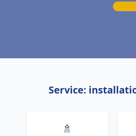
Service: installa
🚿