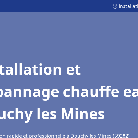
🕒 install
tallation et
pannage chauffe e
uchy les Mines
ion rapide et professionnelle à Douchy les Mines (59282)