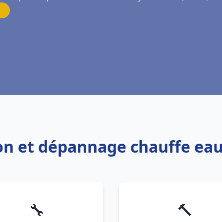
tion et dépannage chauffe ea
🔧
🔨