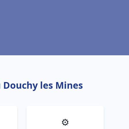
u Douchy les Mines
⚙️