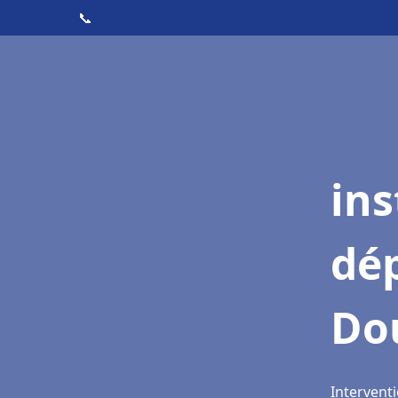
📞
ins
dé
Do
Intervent