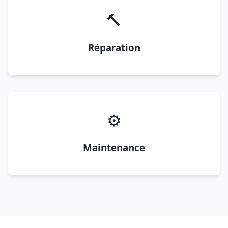
🔨
Réparation
⚙️
Maintenance