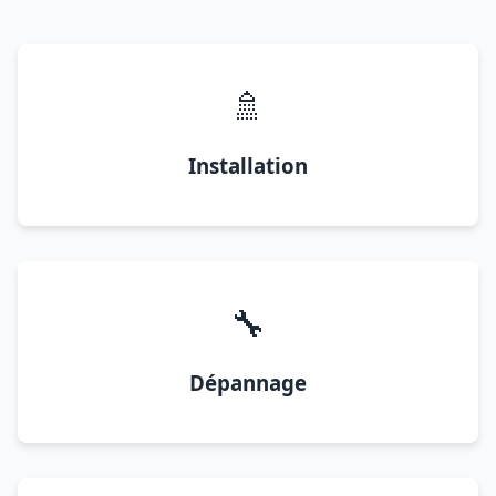
🚿
Installation
🔧
Dépannage