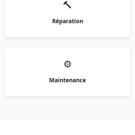
🔨
Réparation
⚙️
Maintenance