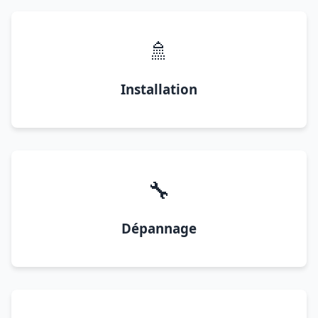
🚿
Installation
🔧
Dépannage