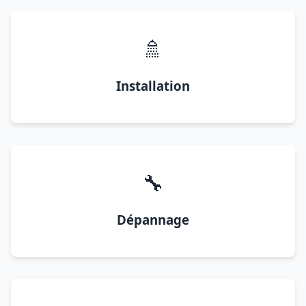
🚿
Installation
🔧
Dépannage