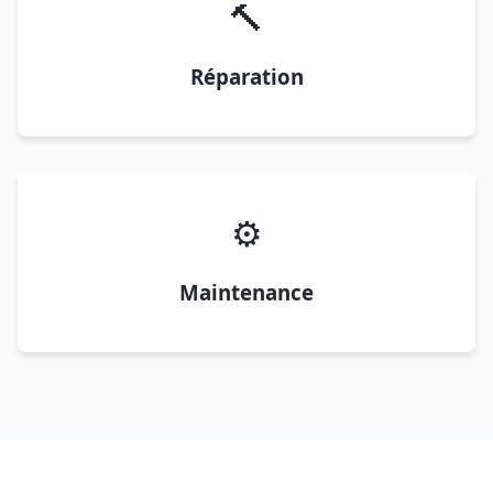
🔨
Réparation
⚙️
Maintenance