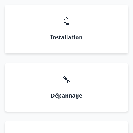
🚿
Installation
🔧
Dépannage