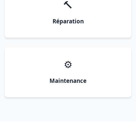
🔨
Réparation
⚙️
Maintenance