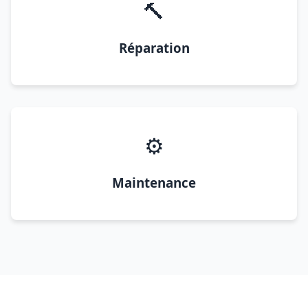
🔨
Réparation
⚙️
Maintenance