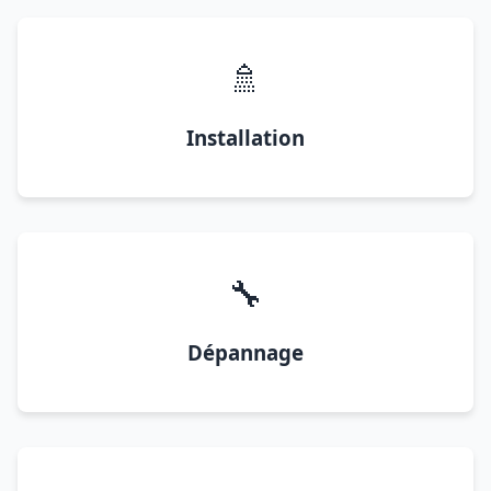
🚿
Installation
🔧
Dépannage