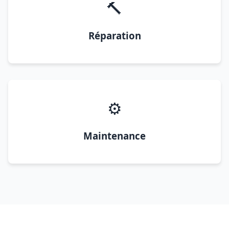
🔨
Réparation
⚙️
Maintenance