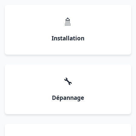
🚿
Installation
🔧
Dépannage