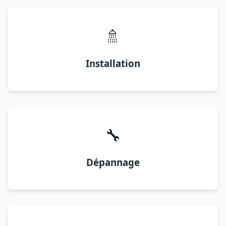
🚿
Installation
🔧
Dépannage