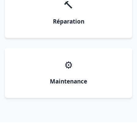
🔨
Réparation
⚙️
Maintenance