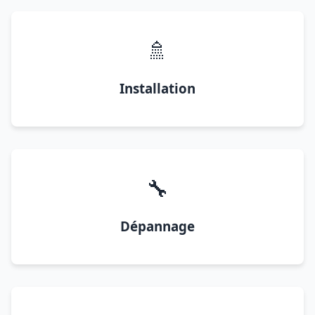
🚿
Installation
🔧
Dépannage