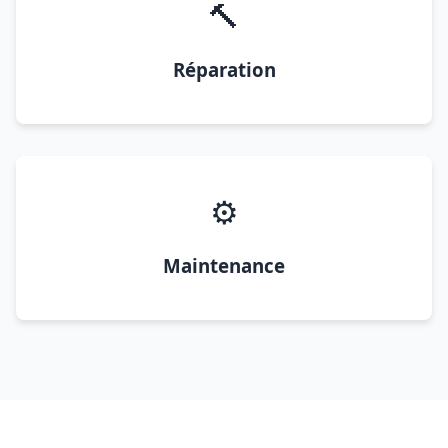
🔨
Réparation
⚙️
Maintenance