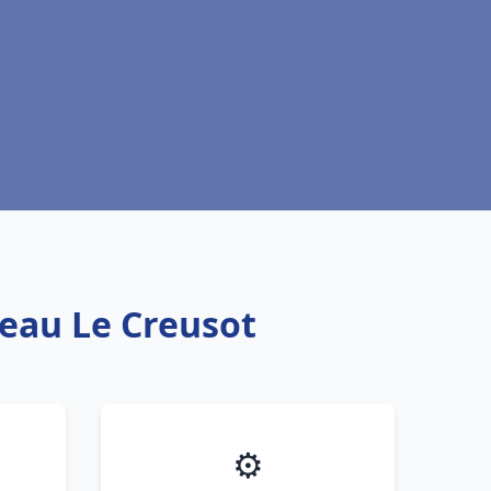
 eau Le Creusot
⚙️