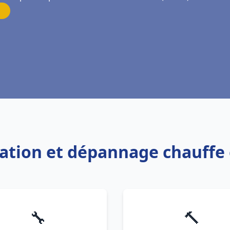
llation et dépannage chauffe
🔧
🔨