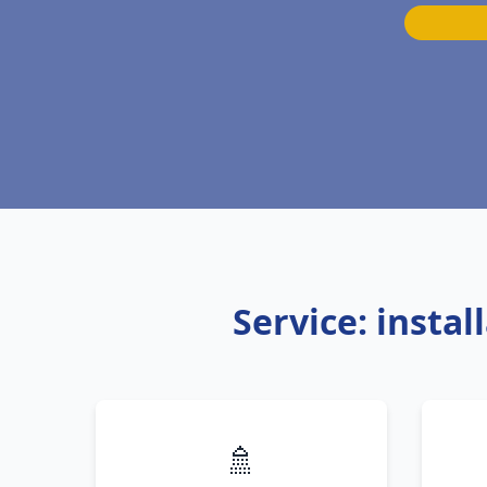
Service: insta
🚿