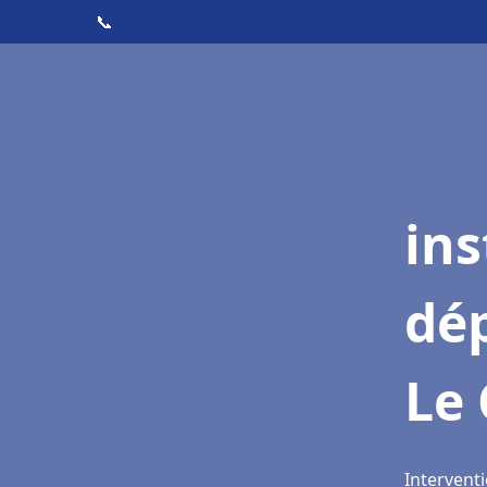
📞
ins
dé
Le
Interventi