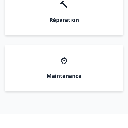
🔨
Réparation
⚙️
Maintenance