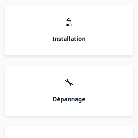
🚿
Installation
🔧
Dépannage