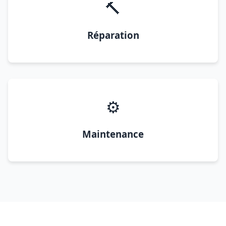
🔨
Réparation
⚙️
Maintenance