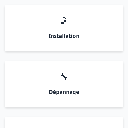
🚿
Installation
🔧
Dépannage