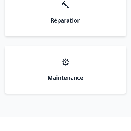
🔨
Réparation
⚙️
Maintenance