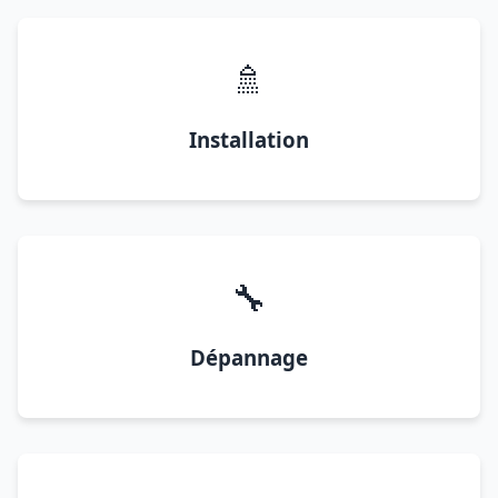
🚿
Installation
🔧
Dépannage