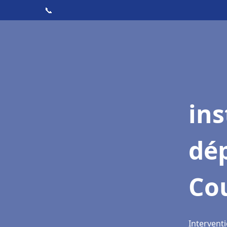
📞
ins
dé
Cou
Interventi