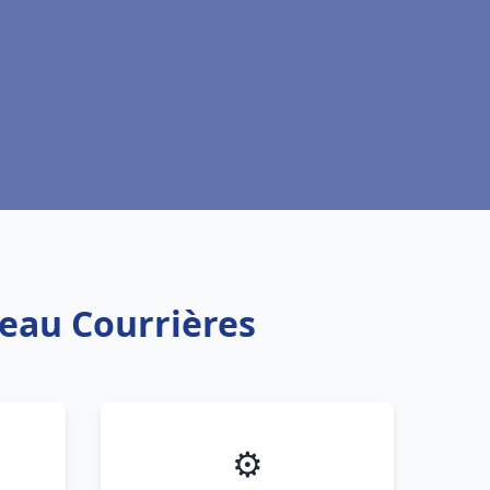
 eau Courrières
⚙️