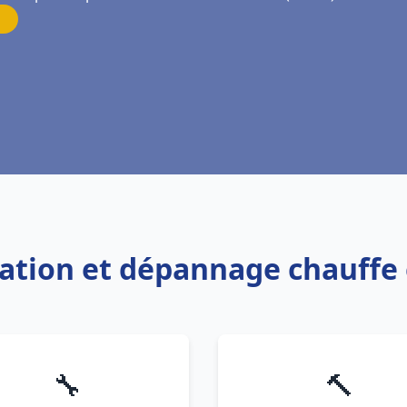
llation et dépannage chauffe
🔧
🔨