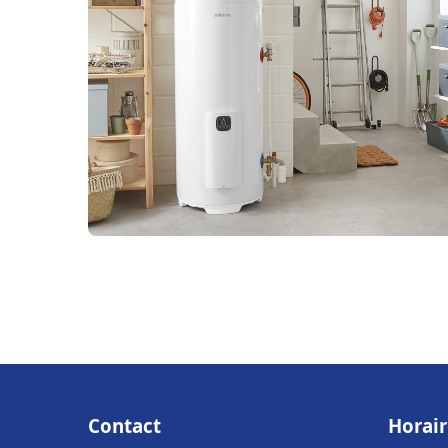
Contact
Horair