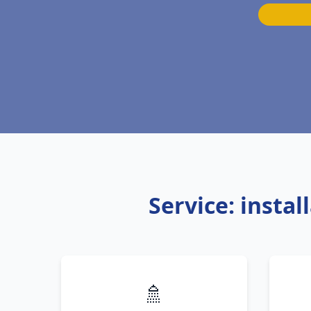
Service: insta
🚿