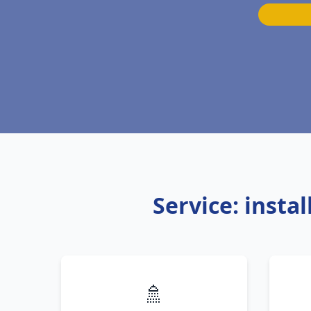
Service: insta
🚿