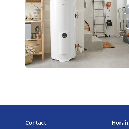
Contact
Horair