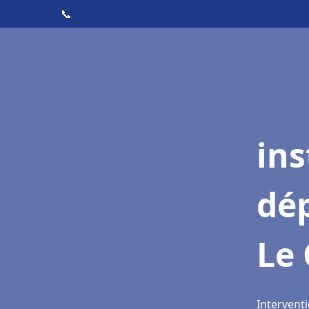
📞
ins
dé
Le
Interventi