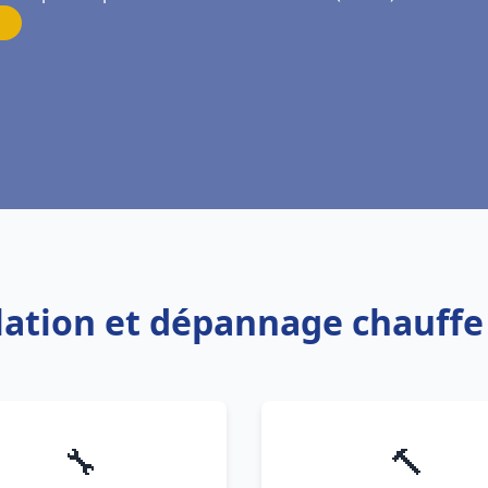
llation et dépannage chauff
🔧
🔨