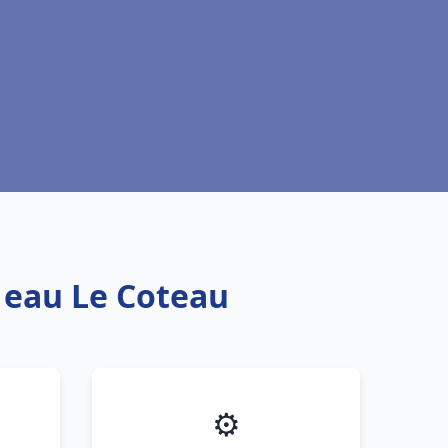
e eau Le Coteau
⚙️