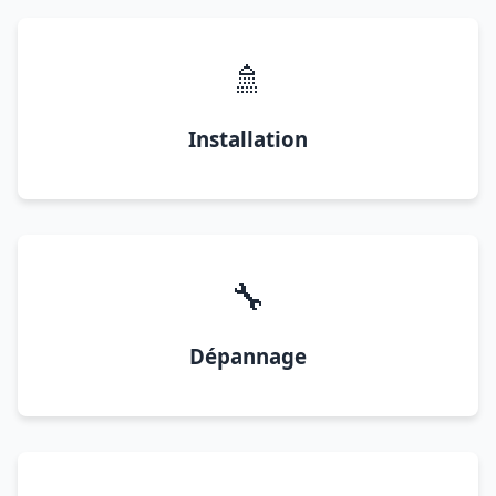
🚿
Installation
🔧
Dépannage