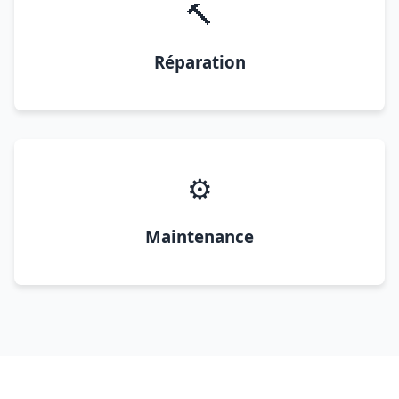
🔨
Réparation
⚙️
Maintenance