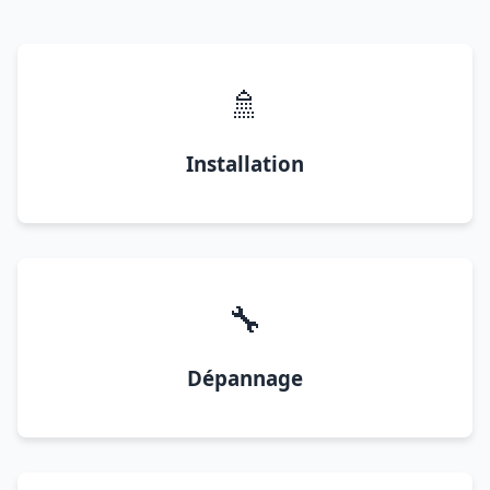
🚿
Installation
🔧
Dépannage