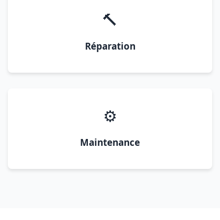
🔨
Réparation
⚙️
Maintenance