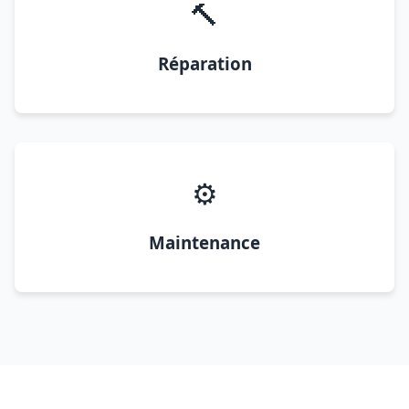
🔨
Réparation
⚙️
Maintenance