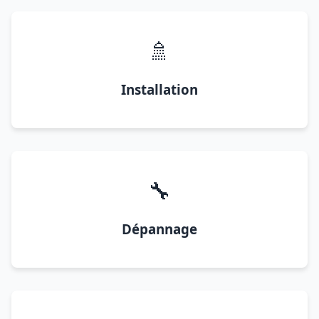
🚿
Installation
🔧
Dépannage