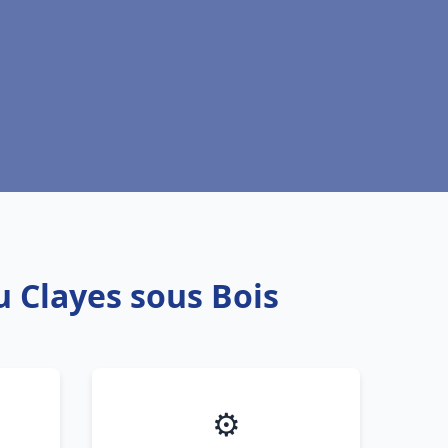
u Clayes sous Bois
⚙️