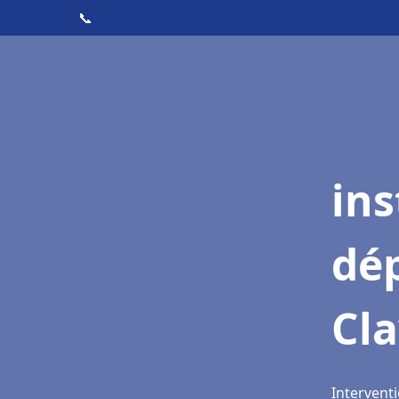
📞
ins
dé
Cla
Interventi