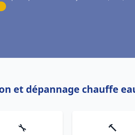
tion et dépannage chauffe ea
🔧
🔨