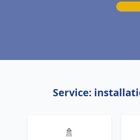
Service: installa
🚿