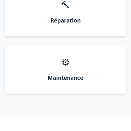
🔨
Réparation
⚙️
Maintenance