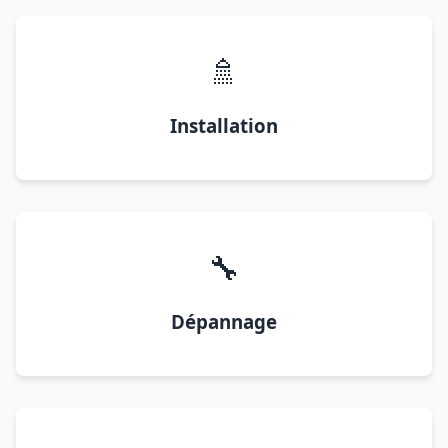
🚿
Installation
🔧
Dépannage