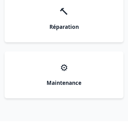
🔨
Réparation
⚙️
Maintenance