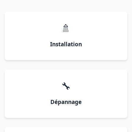
🚿
Installation
🔧
Dépannage