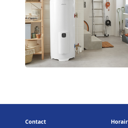
Contact
Horair