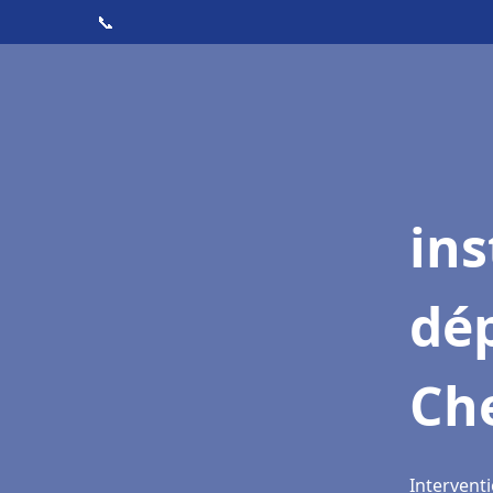
📞
ins
dé
Che
Interventi