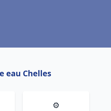
e eau Chelles
⚙️