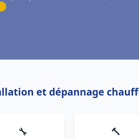
tallation et dépannage chauff
🔧
🔨