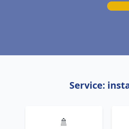
Service: ins
🚿