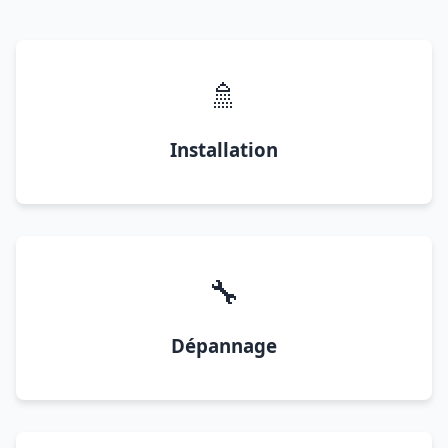
🚿
Installation
🔧
Dépannage