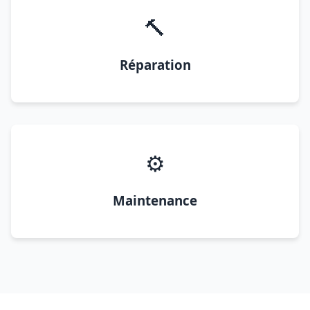
🔨
Réparation
⚙️
Maintenance