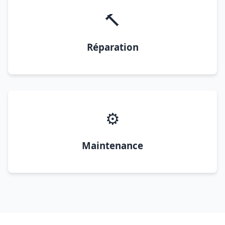
🔨
Réparation
⚙️
Maintenance