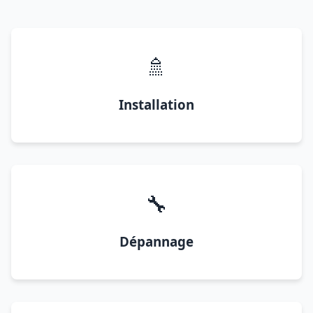
🚿
Installation
🔧
Dépannage