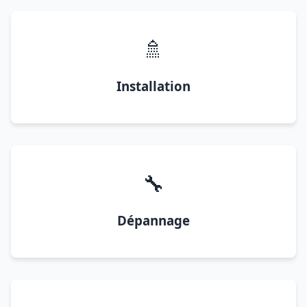
🚿
Installation
🔧
Dépannage