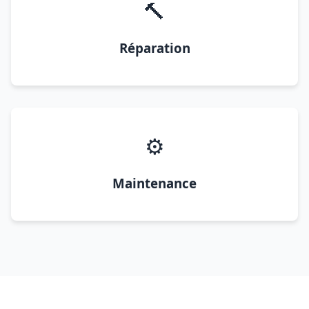
🔨
Réparation
⚙️
Maintenance