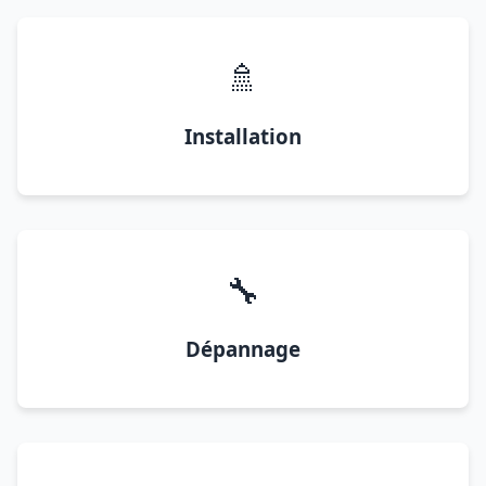
🚿
Installation
🔧
Dépannage