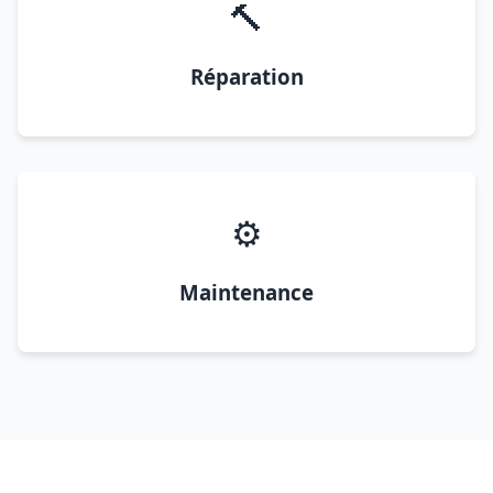
🔨
Réparation
⚙️
Maintenance