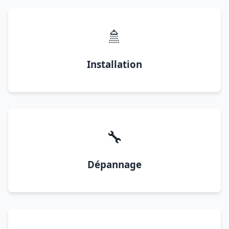
🚿
Installation
🔧
Dépannage