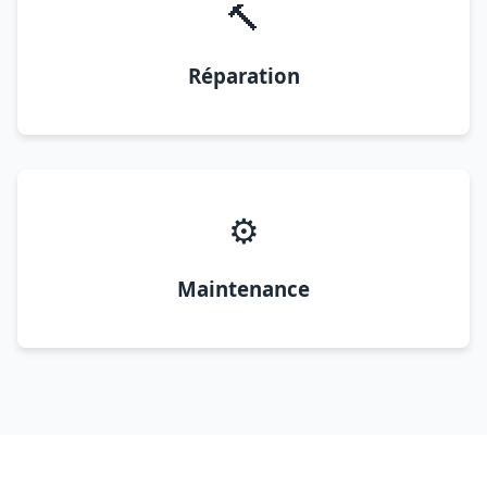
🔨
Réparation
⚙️
Maintenance