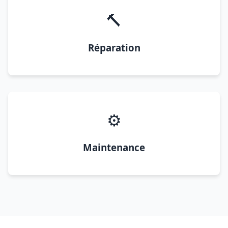
🔨
Réparation
⚙️
Maintenance