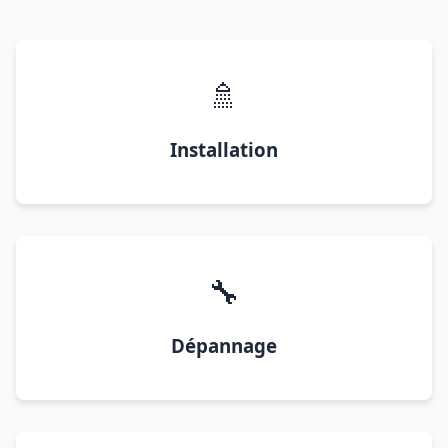
🚿
Installation
🔧
Dépannage