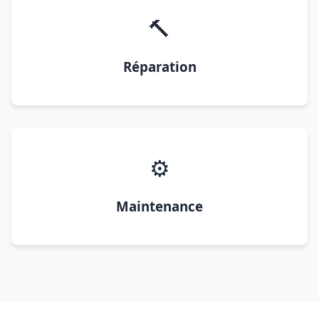
🔨
Réparation
⚙️
Maintenance