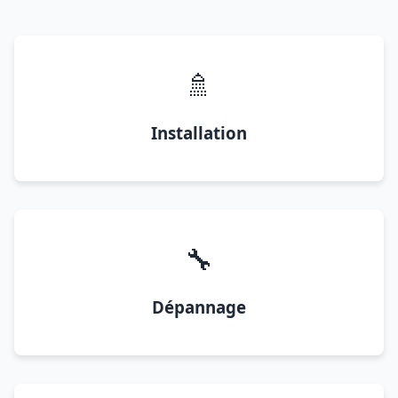
🚿
Installation
🔧
Dépannage