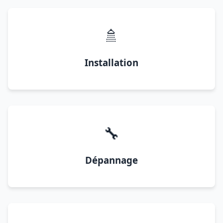
🚿
Installation
🔧
Dépannage