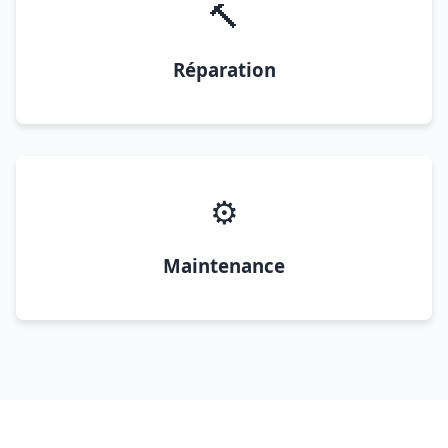
🔨
Réparation
⚙️
Maintenance