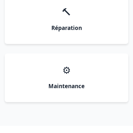
🔨
Réparation
⚙️
Maintenance