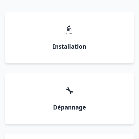
🚿
Installation
🔧
Dépannage