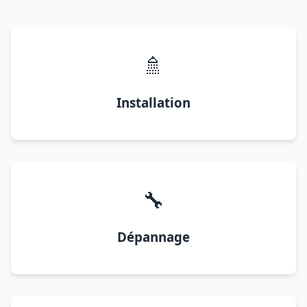
🚿
Installation
🔧
Dépannage