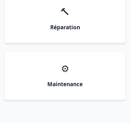
🔨
Réparation
⚙️
Maintenance