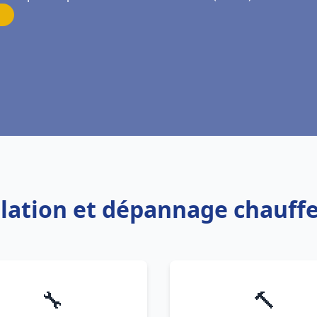
allation et dépannage chauf
🔧
🔨