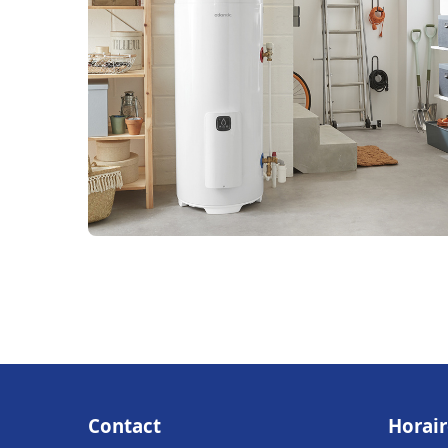
Contact
Horair