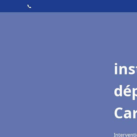
📞
ins
dé
Ca
Intervent