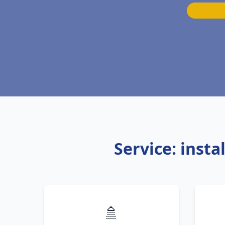
Service: inst
🚿