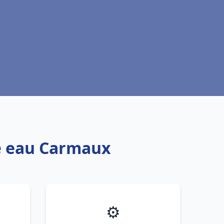
fe eau Carmaux
⚙️