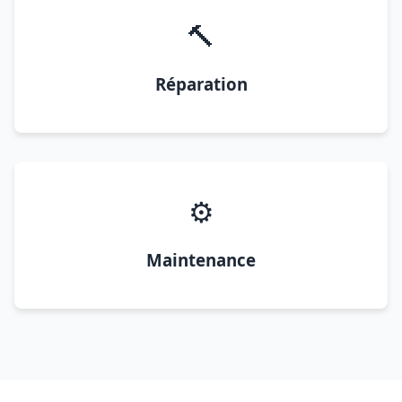
🔨
Réparation
⚙️
Maintenance