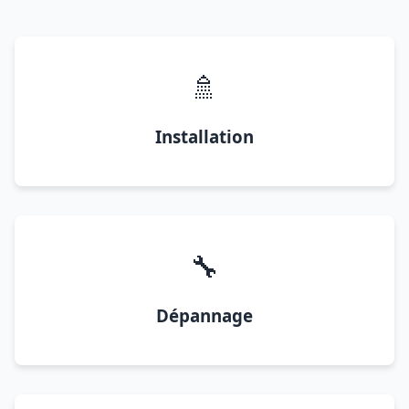
🚿
Installation
🔧
Dépannage