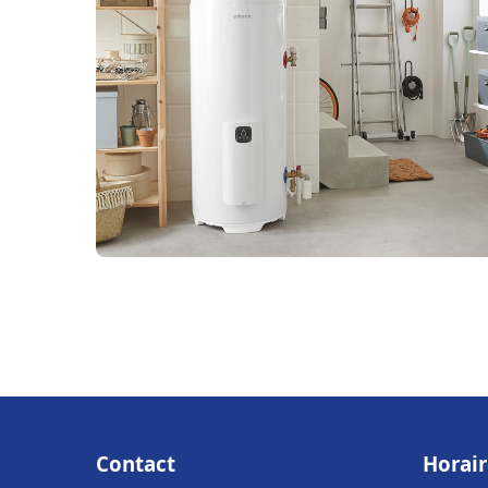
Contact
Horair