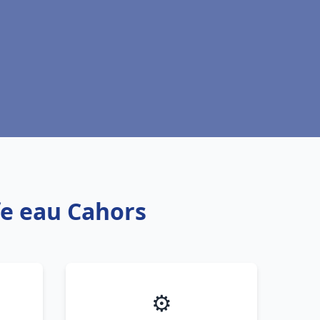
fe eau Cahors
⚙️