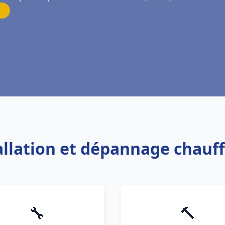
tallation et dépannage chauf
🔧
🔨