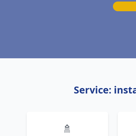
Service: ins
🚿