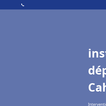
📞
ins
dé
Ca
Interventi