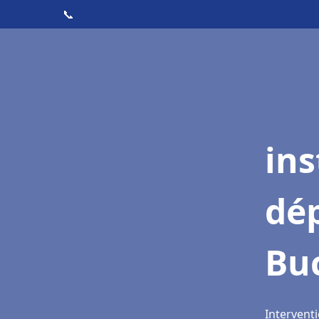
📞
ins
dé
Bu
Interventi