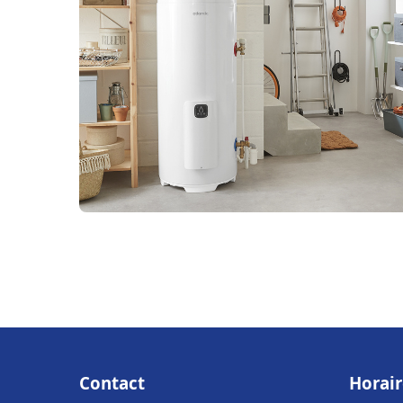
Contact
Horair