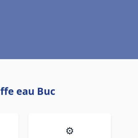
uffe eau Buc
⚙️