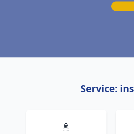
Service: in
🚿