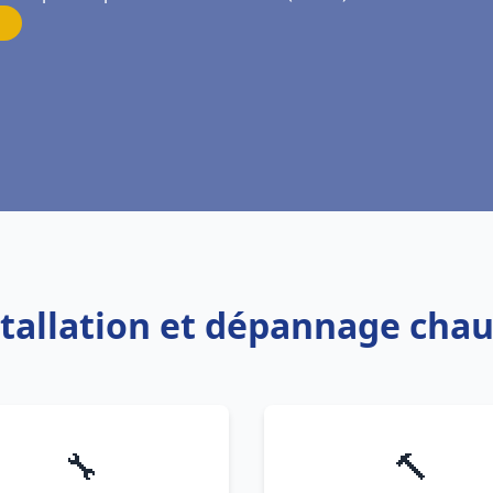
stallation et dépannage cha
🔧
🔨