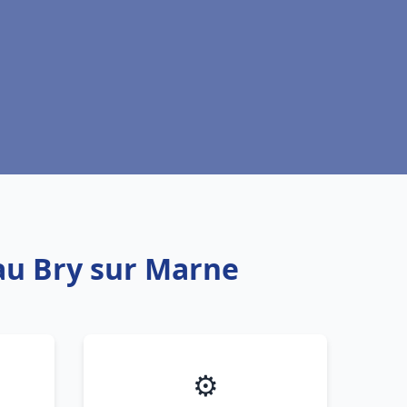
eau Bry sur Marne
⚙️