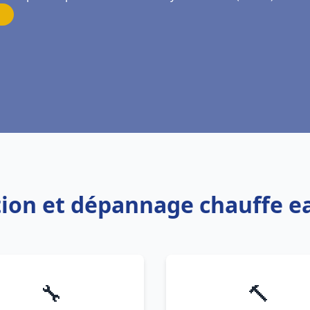
ation et dépannage chauffe 
🔧
🔨