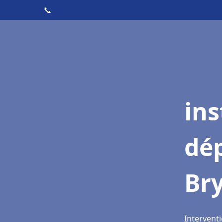
📞
ins
dé
Br
Intervent