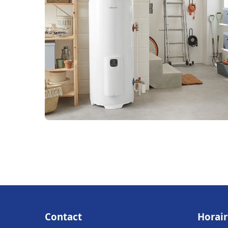
Contact
Horair