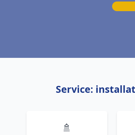
Service: install
🚿