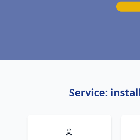
Service: insta
🚿