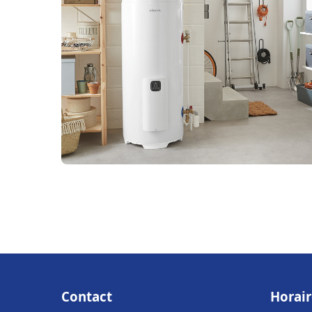
Contact
Horair