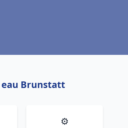
e eau Brunstatt
⚙️