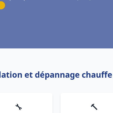
llation et dépannage chauff
🔧
🔨