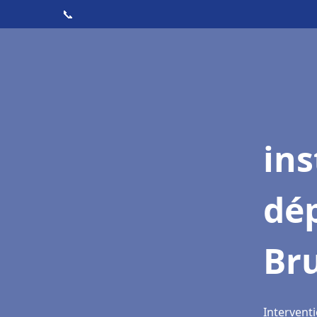
📞
ins
dé
Br
Interventi