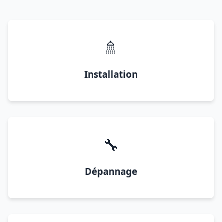
🚿
Installation
🔧
Dépannage