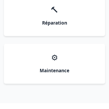
🔨
Réparation
⚙️
Maintenance