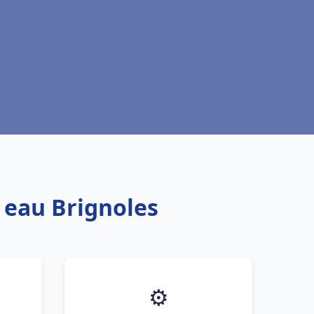
e eau Brignoles
⚙️