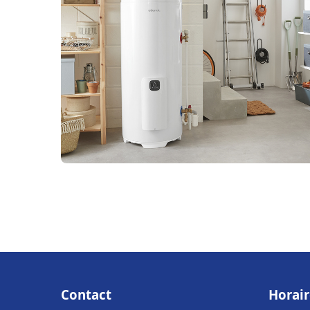
Contact
Horair