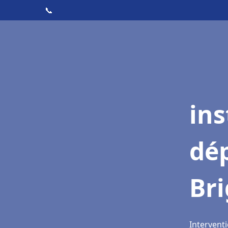
📞
ins
dé
Bri
Interventi