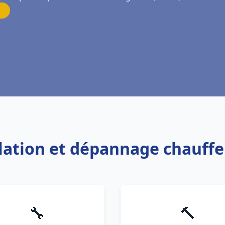
llation et dépannage chauff
🔧
🔨