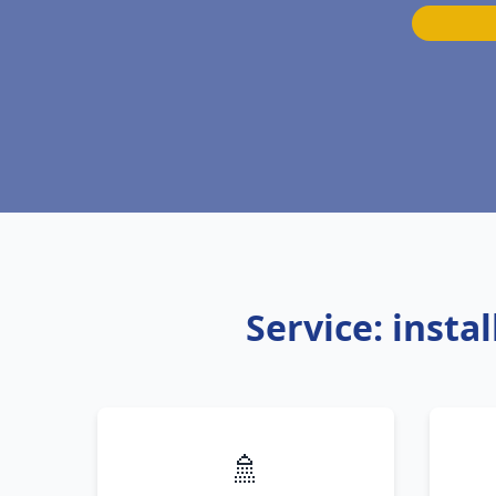
Service: insta
🚿