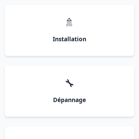
🚿
Installation
🔧
Dépannage