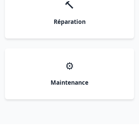
🔨
Réparation
⚙️
Maintenance