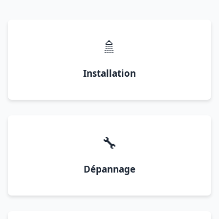
🚿
Installation
🔧
Dépannage