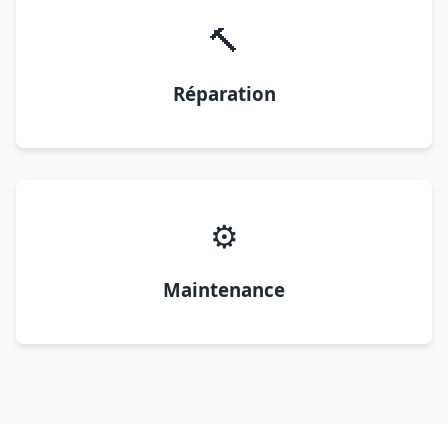
🔨
Réparation
⚙️
Maintenance