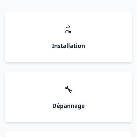
🚿
Installation
🔧
Dépannage