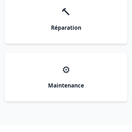
🔨
Réparation
⚙️
Maintenance