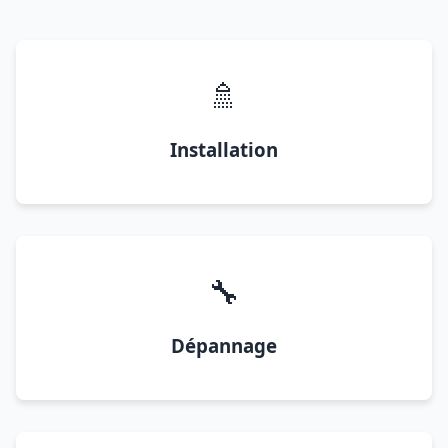
🚿
Installation
🔧
Dépannage