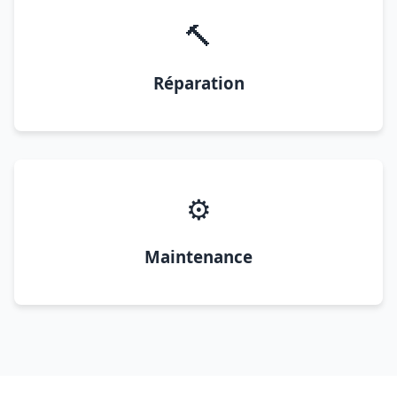
🔨
Réparation
⚙️
Maintenance