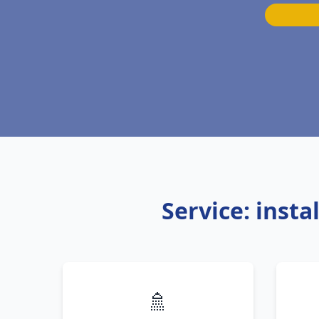
Service: inst
🚿