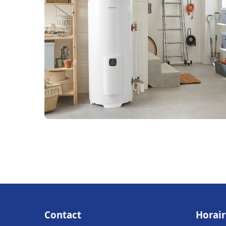
Contact
Horair