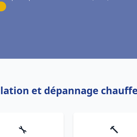
allation et dépannage chauff
🔧
🔨