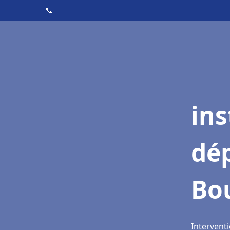
📞
ins
dé
Bo
Interventi