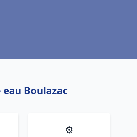
e eau Boulazac
⚙️