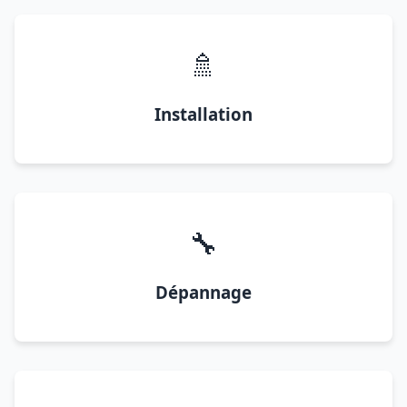
🚿
Installation
🔧
Dépannage