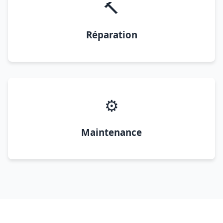
🔨
Réparation
⚙️
Maintenance