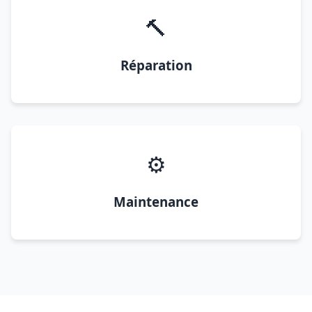
🔨
Réparation
⚙️
Maintenance