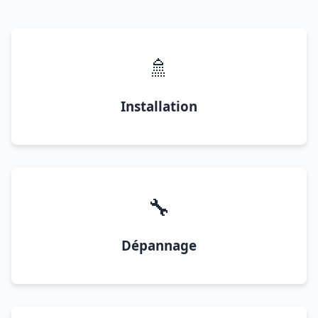
🚿
Installation
🔧
Dépannage