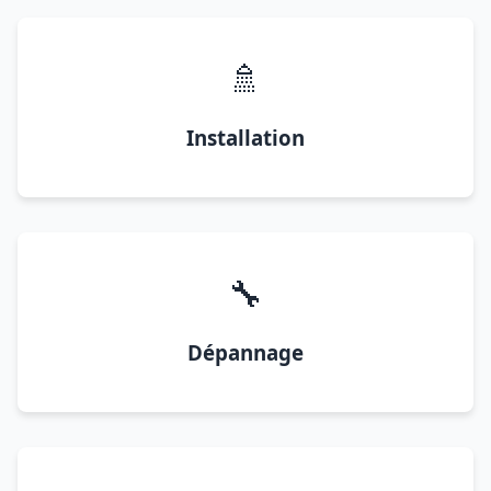
🚿
Installation
🔧
Dépannage