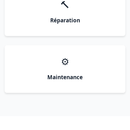
🔨
Réparation
⚙️
Maintenance