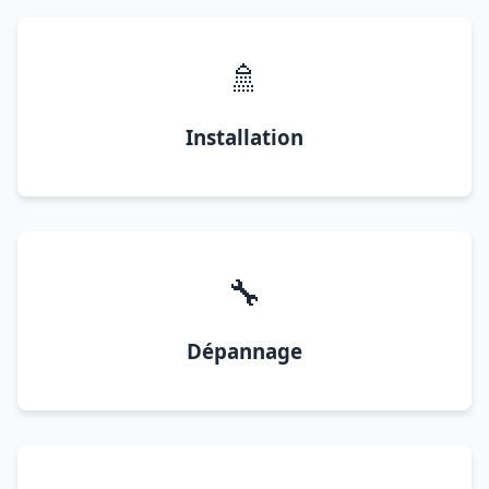
🚿
Installation
🔧
Dépannage