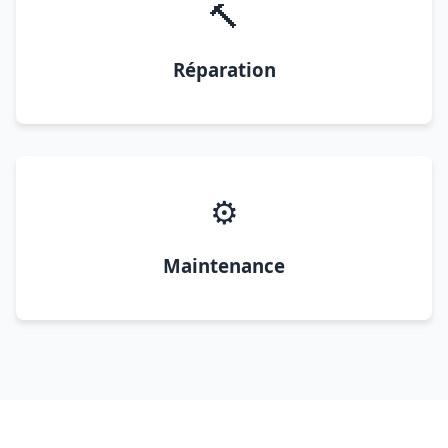
🔨
Réparation
⚙️
Maintenance