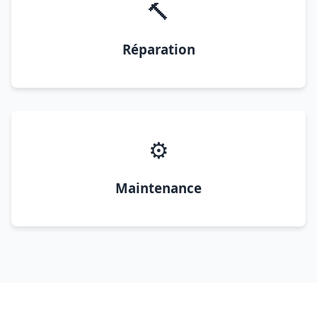
🔨
Réparation
⚙️
Maintenance