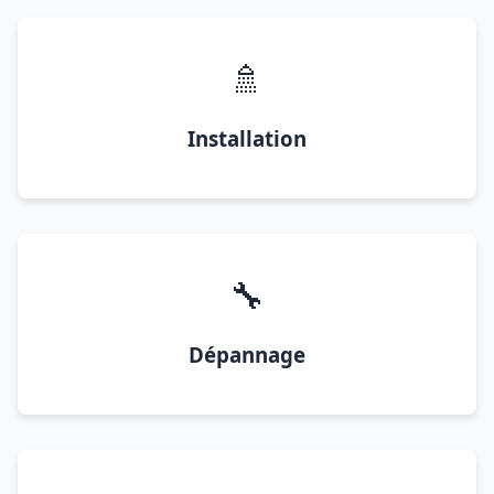
🚿
Installation
🔧
Dépannage